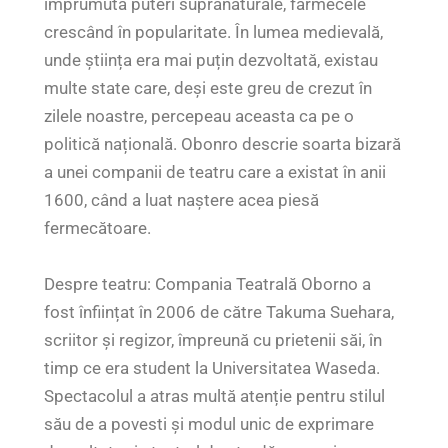
împrumuta puteri supranaturale, farmecele
crescând în popularitate. În lumea medievală,
unde știința era mai puțin dezvoltată, existau
multe state care, deși este greu de crezut în
zilele noastre, percepeau aceasta ca pe o
politică națională. Obonro descrie soarta bizară
a unei companii de teatru care a existat în anii
1600, când a luat naștere acea piesă
fermecătoare.
Despre teatru: Compania Teatrală Oborno a
fost înființat în 2006 de către Takuma Suehara,
scriitor și regizor, împreună cu prietenii săi, în
timp ce era student la Universitatea Waseda.
Spectacolul a atras multă atenție pentru stilul
său de a povesti și modul unic de exprimare