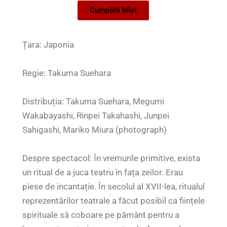
Cumpără bilet
Țara: Japonia
Regie: Takuma Suehara
Distribuția: Takuma Suehara, Megumi
Wakabayashi, Rinpei Takahashi, Junpei
Sahigashi, Mariko Miura (photograph)
Despre spectacol: În vremurile primitive, exista
un ritual de a juca teatru în fața zeilor. Erau
piese de incantație. În secolul al XVII-lea, ritualul
reprezentărilor teatrale a făcut posibil ca ființele
spirituale să coboare pe pământ pentru a