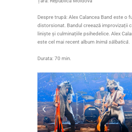
Țara: Republica Moldova
Despre trupă: Alex Calancea Band este o fu
distorsionat. Bandul creează improvizații c
liniște și culminațiile psihedelice. Alex C
este cel mai recent album
Inimă sălbatică
.
Durata: 70 min.