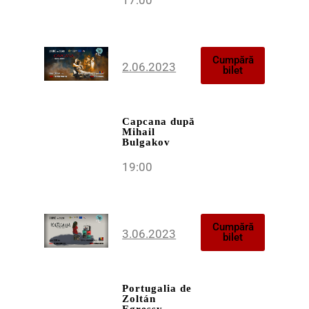
Cumpără
2.06.2023
bilet
Capcana
după
Mihail
Bulgakov
19:00
Cumpără
3.06.2023
bilet
Portugalia
de
Zoltán
Egressy