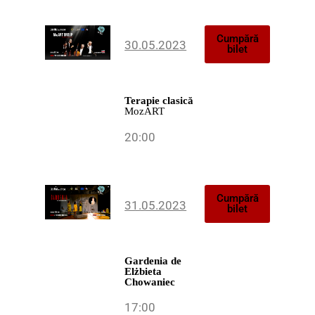
Cumpără
30.05.2023
bilet
Terapie
clasică
MozART
20:00
Cumpără
31.05.2023
bilet
Gardenia
de
Elżbieta
Chowaniec
17:00