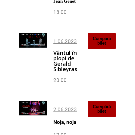
Jean Genet
18:00
Cumpără
1.06.2023
bilet
Vântul în
plopi
de
Gerald
Sibleyras
20:00
Cumpără
2.06.2023
bilet
Noja, noja
17:00