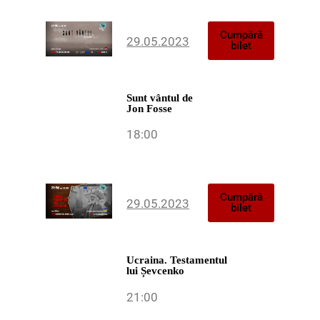
Cumpără
29.05.2023
bilet
Sunt vântul
de
Jon Fosse
18:00
Cumpără
29.05.2023
bilet
Ucraina.
Testamentul
lui Șevcenko
21:00