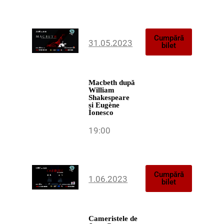
Cumpără
31.05.2023
bilet
Macbeth
după
William
Shakespeare
și Eugène
Ionesco
19:00
Cumpără
1.06.2023
bilet
Cameristele
de