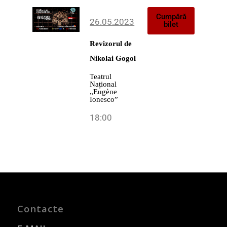
Cumpără
26.05.2023
bilet
Revizorul
de
Nikolai Gogol
Teatrul
Național
„Eugène
Ionesco”
18:00
Contacte