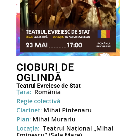
CIOBURI DE
OGLINDĂ
Teatrul Evreiesc de Stat
Țara:
România
Regie colectivă
Clarinet:
Mihai Pintenaru
Pian:
Mihai Murariu
Locația:
Teatrul Național „Mihai
Eminescu” (Sala Mare)