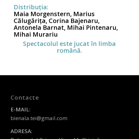
Distribuția:
Maia Morgenstern, Marius
Călugărița, Corina Bajenaru,
Antonela Barnat, Mihai Pintenaru,
Mihai Murariu
Spectacolul este jucat în limba
română.
Contacte
E-MAIL:
bienala.tei@gmail.com
ADRESA: