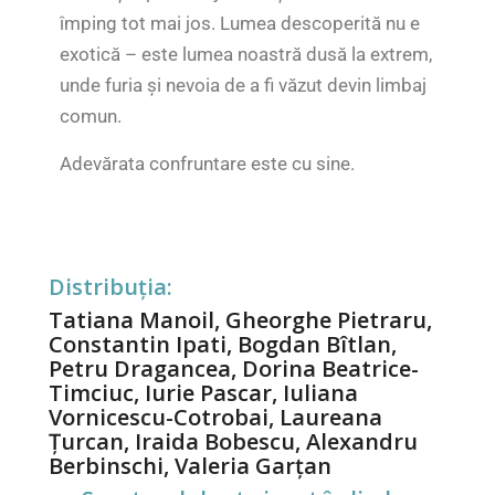
împing tot mai jos. Lumea descoperită nu e
exotică – este lumea noastră dusă la extrem,
unde furia și nevoia de a fi văzut devin limbaj
comun.
Adevărata confruntare este cu sine.
Distribuția:
Tatiana Manoil, Gheorghe Pietraru,
Constantin Ipati, Bogdan Bîtlan,
Petru Dragancea, Dorina Beatrice-
Timciuc, Iurie Pascar, Iuliana
Vornicescu-Cotrobai, Laureana
Țurcan, Iraida Bobescu, Alexandru
Berbinschi, Valeria Garțan