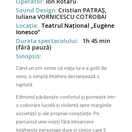
Operator:
Ion Rotaru
Sound Design:
Cristian PATRAȘ,
Iuliana VORNICESCU COTROBAI
Locația:
Teatrul Național „Eugène
Ionesco”
Durata spectacolului:
1h 45 min
(fără pauză)
Sinopsis:
Când un om simte că viața lui s-a golit de
sens, o simplă întâlnire declanșează o
ruptură.
Edmond părăsește confortul și pornește într-
o coborâre lucidă și violentă spre marginile
societății și ale propriei conștiințe. Pe
parcursul unei nopți fără întoarcere
întâlnește personaje dure și cinice care îl