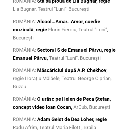
ROMÂNIA:
Stă să plouă de Lia Bugnar, regie
Lia Bugnar, Teatrul ”Luni”, București
ROMÂNIA:
Alcool…Amar…Amor, coedie
muzicală, regie
Florin Fieroiu, Teatrul ”Luni”,
București
ROMÂNIA:
Sectorul S de Emanuel Pârvu, regie
Emanuel Pârvu,
Teatrul ”Luni”, București
ROM
Â
NIA:
Măscăriciul după
A.P. Chekhov
,
regie Horațiu Mălăele, Teatrul George Ciprian,
Buzău
ROM
Â
NIA:
O urăsc pe
Helen de Peca
Ștefan,
concept video Ioan Cocan,
ArCub, București
ROM
Â
NIA:
Adam Geist de Dea Loher, regie
Radu Afrim, Teatrul Maria Filotti, Brăila