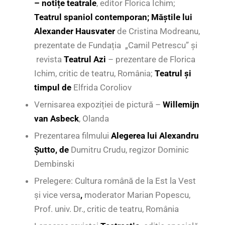
– notițe teatrale
, editor Florica Ichim;
Teatrul spaniol contemporan; Măștile lui
Alexander Hausvater
de Cristina Modreanu,
prezentate de Fundația „Camil Petrescu” și
revista
Teatrul Azi
– prezentare de Florica
Ichim, critic de teatru, România;
Teatrul și
timpul de
Elfrida Coroliov
Vernisarea expoziției de pictură –
Willemijn
van Asbeck
, Olanda
Prezentarea filmului
Alegerea lui Alexandru
Şutto, de
Dumitru Crudu, regizor Dominic
Dembinski
Prelegere: Cultura română de la Est la Vest
și vice versa
,
moderator Marian Popescu,
Prof. univ. Dr., critic de teatru, România