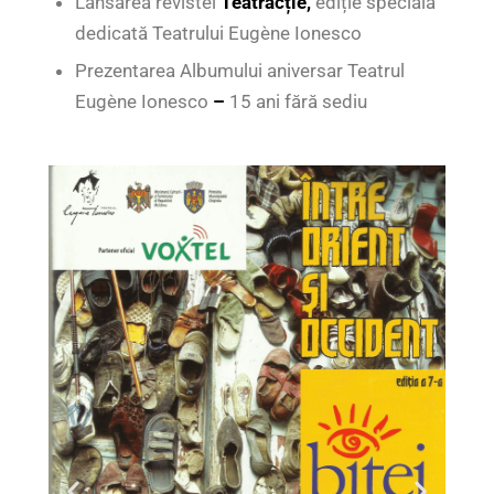
Lansarea revistei
Teatracție,
ediție specială
dedicată Teatrului Eugène Ionesco
Prezentarea Albumului aniversar Teatrul
Eugène Ionesco
–
15 ani fără sediu