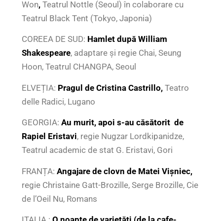
Won
,
Teatrul Nottle (Seoul) în colaborare cu
Teatrul Black Tent (Tokyo, Japonia)
COREEA DE SUD:
Hamlet după William
Shakespeare
, adaptare și regie Chai, Seung
Hoon, Teatrul CHANGPA, Seoul
ELVEȚIA:
Pragul de
Cristina Castrillo,
Teatro
delle Radici, Lugano
GEORGIA:
Au murit, apoi s-au căsătorit de
Rapiel Eristavi
, regie Nugzar Lordkipanidze,
Teatrul academic de stat G. Eristavi, Gori
FRANȚA:
Angajare de clovn de Matei Vișniec,
regie Christaine Gatt-Brozille, Serge Brozille, Cie
de l’Oeil Nu, Romans
ITALIA :
O noapte de varietăți (de la cafe-