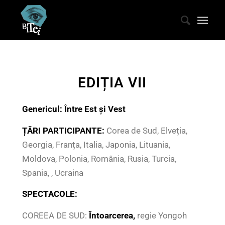
EDIȚIA VII
Genericul:
Între Est și Vest
ȚĂRI PARTICIPANTE:
Corea de Sud, Elveția,
Georgia, Franța, Italia, Japonia, Lituania,
Moldova, Polonia, România, Rusia, Turcia,
Spania, , Ucraina
SPECTACOLE:
COREEA DE SUD:
Întoarcerea
,
regie Yongoh