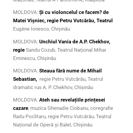
MOLDOVA:
Și cu violoncelul ce facem? de
Matei Vișniec, regie Petru Vutcărău, Teatrul
Eugène Ionesco, Chişinău
MOLDOVA:
Unchiul Vania de A.P. Chekhov,
regie
Sandu Cozub, Teatrul Național Mihai
Eminescu, Chişinău
MOLDOVA:
Steaua fără nume de
Mihail
Sebastian,
regie Petru Vutcărău, Teatrul
dramatic rus A. P. Chekhov, Chișinău
MOLDOVA:
Ateh sau revelațiile prințesei
cazare
, muzica Ghenadie Ciobanu, coregrafie
Radu Poclitaru, regie Petru Vutcărău, Teatrul
Național de Operă și Balet, Chişinău