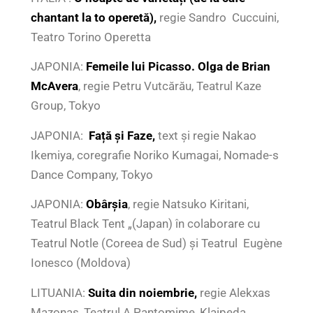
chantant la to operetă),
regie Sandro Cuccuini,
Teatro Torino Operetta
JAPONIA:
Femeile lui P
icasso. Olga de Brian
McAvera
, regie Petru Vutcărău, Teatrul Kaze
Group, Tokyo
JAPONIA:
Față și Faze,
text și regie Nakao
Ikemiya, coregrafie Noriko Kumagai, Nomade-s
Dance Company, Tokyo
JAPONIA:
Obârșia
, regie Natsuko Kiritani,
Teatrul Black Tent „(Japan) în colaborare cu
Teatrul Notle (Coreea de Sud) și Teatrul Eugène
Ionesco (Moldova)
LITUANIA:
Suita din noiembrie,
regie Alekxas
Mazonas, Teatrul A Pantomime, Klaipeda