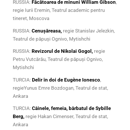
RUSSIA:
Făcătoarea de minuni
William Gibson
,
regie Iurii Eremin, Teatrul academic pentru
tineret, Moscova
RUSSIA:
Cenușăreasa,
regie Stanislav Jelezkin,
Teatrul de păpuși Ognivo, Mytishchi
RUSSIA:
Revizorul de Nikolai Gogol,
regie
Petru Vutcărău, Teatrul de păpuși Ognivo,
Mytishchi
TURCIA:
Delir în doi de
Eugène Ionesco
,
regieYunus Emre Bozdogan, Teatrul de stat,
Ankara
TURCIA:
Câinele, femeia, bărbatul de
Sybille
Berg,
regie Hakan Cimenser, Teatrul de stat,
Ankara