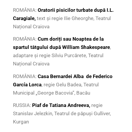
ROM
Â
NIA:
Oratorii pisicilor turbate după I.L.
Caragiale,
text și regie Ilie Gheorghe, Teatrul
Național Craiova
ROM
Â
NIA:
Cum doriți sau Noaptea de la
spartul tâtgului după William Shakespeare
,
adaptare și regie Silviu Purcărete, Teatrul
Național Craiova
ROM
Â
NIA:
Casa
Bernardei Alba de
Federico
García Lorca
, regie Gelu Badea, Teatrul
Municipal „George Bacovia”, Bacău
RUSSIA:
Piaf de Tatiana Andreeva,
regie
Stanislav Jelezkin, Teatrul de păpuși Gulliver,
Kurgan