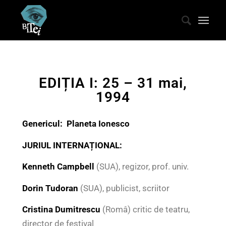
EDIȚIA I: 25 – 31 mai,
1994
Genericul:
Planeta Ionesco
JURIUL INTERNAȚIONAL:
Kenneth Campbell
(SUA), regizor, prof. univ.
Dorin Tudoran
(SUA), publicist, scriitor
Cristina Dumitrescu
(Româ) critic de teatru,
director de festival