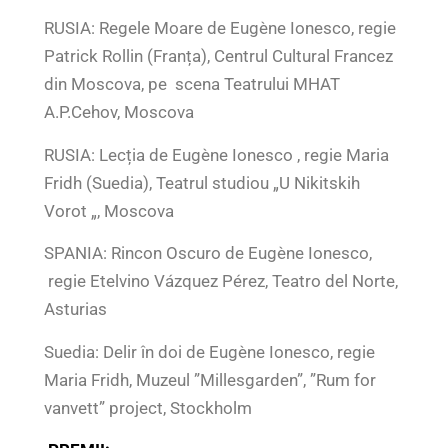
RUSIA: Regele Moare de Eugène Ionesco, regie
Patrick Rollin (Franța), Centrul Cultural Francez
din Moscova, pe scena Teatrului MHAT
A.P.Cehov, Moscova
RUSIA: Lecția de Eugène Ionesco , regie Maria
Fridh (Suedia), Teatrul studiou „U Nikitskih
Vorot „, Moscova
SPANIA: Rincon Oscuro de Eugène Ionesco,
regie Etelvino Vázquez Pérez, Teatro del Norte,
Asturias
Suedia: Delir în doi de Eugène Ionesco, regie
Maria Fridh, Muzeul ”Millesgarden”, ”Rum for
vanvett” project, Stockholm