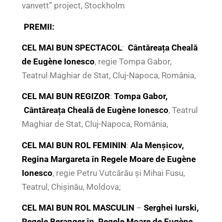
vanvett” project, Stockholm
PREMII
:
CEL MAI BUN SPECTACOL
:
Cântăreața Cheală
de Eugène Ionesco
, regie Tompa Gabor,
Teatrul Maghiar de Stat, Cluj-Napoca, România,
CEL MAI BUN REGIZOR
:
Tompa Gabor,
Cântăreața Cheală de
Eugène Ionesco
, Teatrul
Maghiar de Stat, Cluj-Napoca, România,
CEL MAI BUN ROL FEMININ
:
Ala Menșicov,
Regina Margareta în Regele Moare de
Eugène
Ionesco
, regie Petru Vutcărău și Mihai Fusu,
Teatrul, Chișinău, Moldova;
CEL MAI BUN ROL MASCULIN
–
Serghei Iurski,
Regele Beranger în Regele Moare de
Eugène