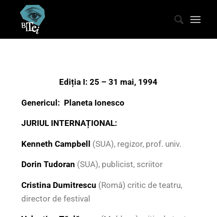
Ediția I: 25 – 31 mai, 1994
Genericul:
Planeta Ionesco
JURIUL INTERNAȚIONAL:
Kenneth Campbell
(SUA), regizor, prof. univ.
Dorin Tudoran
(SUA), publicist, scriitor
Cristina Dumitrescu
(Româ) critic de teatru,
director de festival